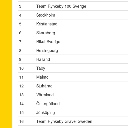
3
Team Rynkeby 100 Sverige
4
Stockholm
5
Kristianstad
6
Skaraborg
7
Riket Sverige
8
Helsingborg
9
Halland
10
Täby
11
Malmö
12
Sjuhärad
13
Värmland
14
Östergötland
15
Jönköping
16
Team Rynkeby Gravel Sweden