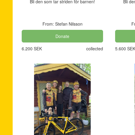
Bli den som tar striden för barnen!
Bli de
From: Stefan Nilsson
F
Donate
6.200 SEK
collected
5.600 SE