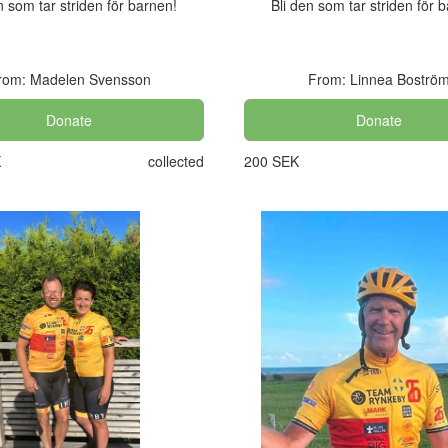
n som tar striden för barnen!
Bli den som tar striden för 
rom: Madelen Svensson
From: Linnea Boströ
Donate
Donate
K
collected
200 SEK