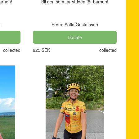
barnen!
Bli den som tar striden för barnen!
m
From: Sofia Gustafsson
Donate
collected
925 SEK
collected