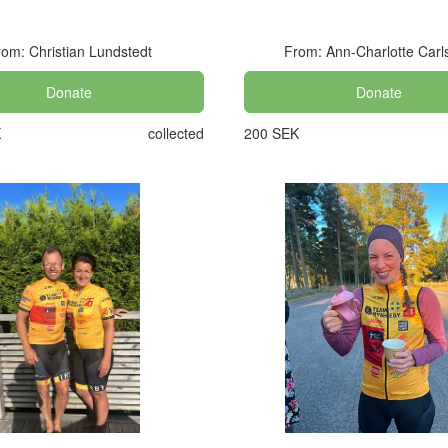
om: Christian Lundstedt
From: Ann-Charlotte Carl
Donate
Donate
K
collected
200 SEK